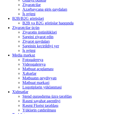
Onlayn ödəmə
Ziyarətçilər
Azərbaycana giriş qaydaları
İş rejimi
B2B/B2G görüşləri
B2B və B2G görüşlər haqqında
Ziyarətçilər üçün
Ziyarətin üstünlükləri
Sərgini ziyarət edin
Ziyarət qaydaları
Sərginin keçirildiyi yer
İş rejimi
Media mərkəz
Fotoqalereya
Videoqalereya
Mətbuat açıqlaması
Xəbərlər
Mətbuatın qeydiyyatı
Mətbuat mərkəzi
Loqotiplərin yüklənməsi
Xidmətlər
Stend quraşdırma üzrə tərəfdaş
Rəsmi səyahət agentliyi
Rəsmi Florist tərəfdaşı
Yüklərin çatdırılması