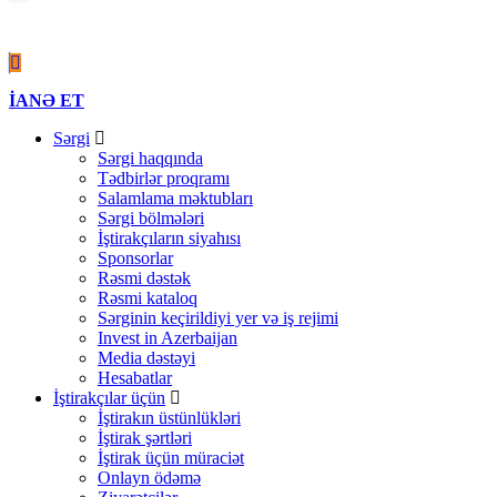
Covid-19
İANƏ ET
Sərgi
Sərgi haqqında
Tədbirlər proqramı
Salamlama məktubları
Sərgi bölmələri
İştirakçıların siyahısı
Sponsorlar
Rəsmi dəstək
Rəsmi kataloq
Sərginin keçirildiyi yer və iş rejimi
Invest in Azerbaijan
Media dəstəyi
Hesabatlar
İştirakçılar üçün
İştirakın üstünlükləri
İştirak şərtləri
İştirak üçün müraciət
Onlayn ödəmə