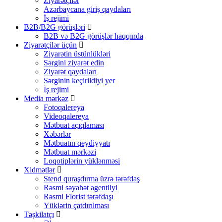
Ziyarətçilər
Azərbaycana giriş qaydaları
İş rejimi
B2B/B2G görüşləri
B2B və B2G görüşlər haqqında
Ziyarətçilər üçün
Ziyarətin üstünlükləri
Sərgini ziyarət edin
Ziyarət qaydaları
Sərginin keçirildiyi yer
İş rejimi
Media mərkəz
Fotoqalereya
Videoqalereya
Mətbuat açıqlaması
Xəbərlər
Mətbuatın qeydiyyatı
Mətbuat mərkəzi
Loqotiplərin yüklənməsi
Xidmətlər
Stend quraşdırma üzrə tərəfdaş
Rəsmi səyahət agentliyi
Rəsmi Florist tərəfdaşı
Yüklərin çatdırılması
Təşkilatçı