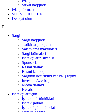
Əlaqə
Şirkət haqqında
Əlaqə forması
SPONSOR OLUN
Deleqat olun
Sərgi
Sərgi haqqında
Tədbirlər proqramı
Salamlama məktubları
Sərgi bölmələri
İştirakçıların siyahısı
Sponsorlar
Rəsmi dəstək
Rəsmi kataloq
Sərginin keçirildiyi yer və iş rejimi
Invest in Azerbaijan
Media dəstəyi
Hesabatlar
İştirakçılar üçün
İştirakın üstünlükləri
İştirak şərtləri
İştirak üçün müraciət