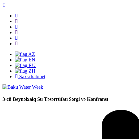
AZ
EN
RU
ZH
Şəxsi kabinet
3-cü Beynəlxalq Su Təsərrüfatı Sərgi və Konfransı