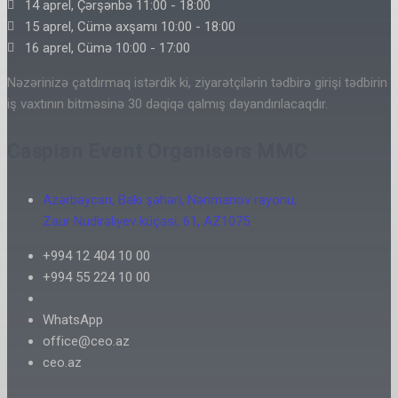
14 aprel, Çərşənbə 11:00 - 18:00
15 aprel, Cümə axşamı 10:00 - 18:00
16 aprel, Cümə 10:00 - 17:00
Nəzərinizə çatdırmaq istərdik ki, ziyarətçilərin tədbirə girişi tədbirin
iş vaxtının bitməsinə 30 dəqiqə qalmış dayandırılacaqdır.
Caspian Event Organisers MMC
Azərbaycan, Bakı şəhəri, Nərimanov rayonu,
Zaur Nudirəliyev küçəsi, 61, AZ1075
+994 12 404 10 00
+994 55 224 10 00
WhatsApp
office@ceo.az
ceo.az