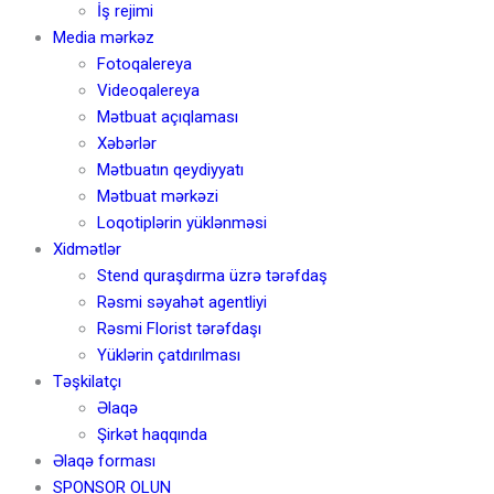
İş rejimi
Media mərkəz
Fotoqalereya
Videoqalereya
Mətbuat açıqlaması
Xəbərlər
Mətbuatın qeydiyyatı
Mətbuat mərkəzi
Loqotiplərin yüklənməsi
Xidmətlər
Stend quraşdırma üzrə tərəfdaş
Rəsmi səyahət agentliyi
Rəsmi Florist tərəfdaşı
Yüklərin çatdırılması
Təşkilatçı
Əlaqə
Şirkət haqqında
Əlaqə forması
SPONSOR OLUN