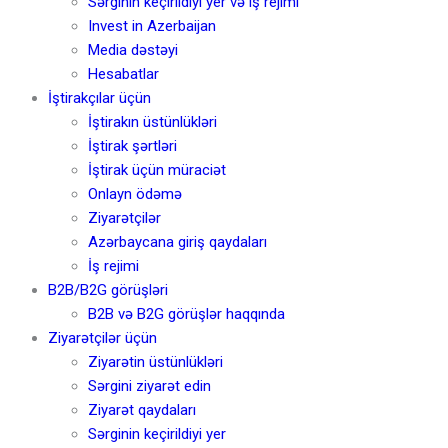
Sərginin keçirildiyi yer və iş rejimi
Invest in Azerbaijan
Media dəstəyi
Hesabatlar
İştirakçılar üçün
İştirakın üstünlükləri
İştirak şərtləri
İştirak üçün müraciət
Onlayn ödəmə
Ziyarətçilər
Azərbaycana giriş qaydaları
İş rejimi
B2B/B2G görüşləri
B2B və B2G görüşlər haqqında
Ziyarətçilər üçün
Ziyarətin üstünlükləri
Sərgini ziyarət edin
Ziyarət qaydaları
Sərginin keçirildiyi yer