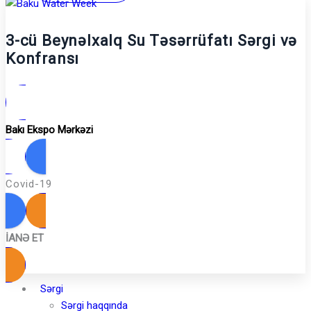
3-cü Beynəlxalq Su Təsərrüfatı Sərgi və
Konfransı
Bakı Ekspo Mərkəzi
Covid-19
İANƏ ET
Sərgi
Sərgi haqqında