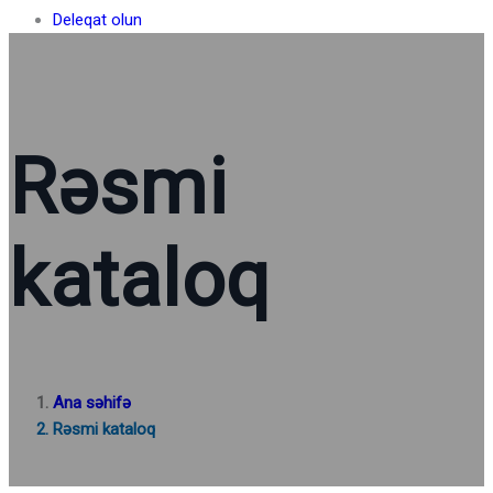
Deleqat olun
Rəsmi
kataloq
Ana səhifə
Rəsmi kataloq