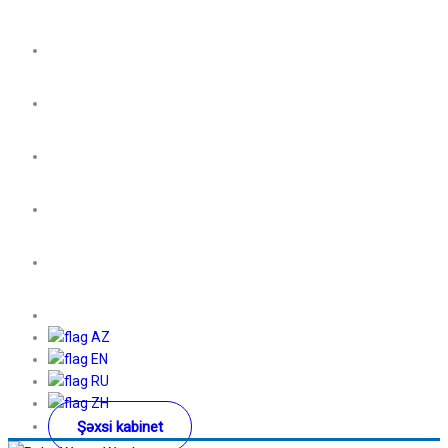
AZ
EN
RU
ZH
Şəxsi kabinet