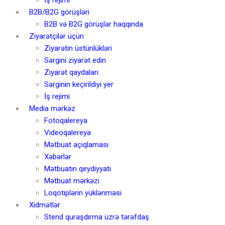
B2B/B2G görüşləri
B2B və B2G görüşlər haqqında
Ziyarətçilər üçün
Ziyarətin üstünlükləri
Sərgini ziyarət edin
Ziyarət qaydaları
Sərginin keçirildiyi yer
İş rejimi
Media mərkəz
Fotoqalereya
Videoqalereya
Mətbuat açıqlaması
Xəbərlər
Mətbuatın qeydiyyatı
Mətbuat mərkəzi
Loqotiplərin yüklənməsi
Xidmətlər
Stend quraşdırma üzrə tərəfdaş