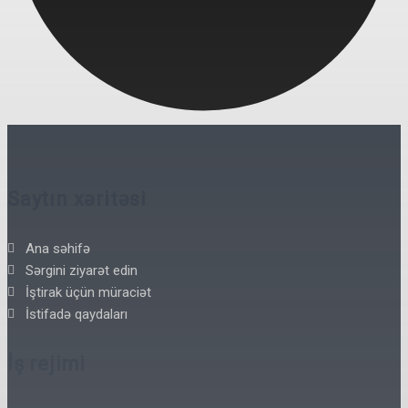
Saytın xəritəsi
Ana səhifə
Sərgini ziyarət edin
İştirak üçün müraciət
İstifadə qaydaları
İş rejimi