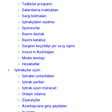
Tədbirlər proqramı
Salamlama məktubları
Sərgi bölmələri
İştirakçıların siyahısı
Sponsorlar
Rəsmi dəstək
Rəsmi kataloq
Sərginin keçirildiyi yer və iş rejimi
Invest in Azerbaijan
Media dəstəyi
Hesabatlar
İştirakçılar üçün
İştirakın üstünlükləri
İştirak şərtləri
İştirak üçün müraciət
Onlayn ödəmə
Ziyarətçilər
Azərbaycana giriş qaydaları
İş rejimi