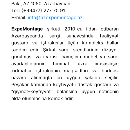
Bakı, AZ 1050, Azərbaycan
Tel.: (+99477) 277 70 91
E-mail:
info@azexpomontage.az
ExpoMontage
şirkəti 2010-cu ildən etibarən
Azərbaycanda sərgi sənayesində fəaliyyət
göstərir və iştirakçılar üçün kompleks həllər
təqdim edir. Şirkət sərgi stendlərinin dizaynı,
qurulması və icarəsi, həmçinin mebel və sərgi
avadanlıqlarının təminatı üzrə ixtisaslaşır;
xidmətlər iştirakçının məqsədləri və büdcəsi
nəzərə alınmaqla ən uyğun şəkildə seçilir.
Peşəkar komanda keyfiyyətli dəstək göstərir və
“qiymət–keyfiyyət” balansına uyğun nəticənin
əldə olunmasına kömək edir.