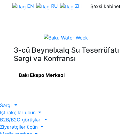
EN
RU
ZH
Şəxsi kabinet
3-cü Beynəlxalq Su Təsərrüfatı
Sərgi və Konfransı
Bakı Ekspo Mərkəzi
Sərgi
İştirakçılar üçün
B2B/B2G görüşləri
Ziyarətçilər üçün