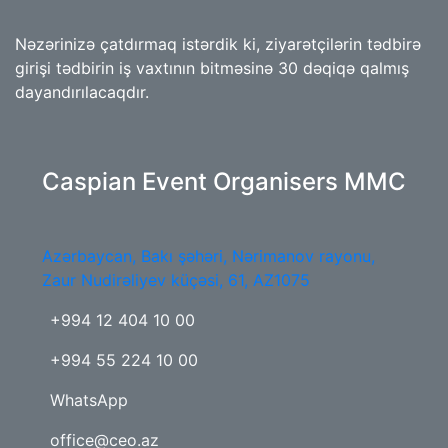
Nəzərinizə çatdırmaq istərdik ki, ziyarətçilərin tədbirə
girişi tədbirin iş vaxtının bitməsinə 30 dəqiqə qalmış
dayandırılacaqdır.
Caspian Event Organisers MMC
Azərbaycan, Bakı şəhəri, Nərimanov rayonu,
Zaur Nudirəliyev küçəsi, 61, AZ1075
+994 12 404 10 00
+994 55 224 10 00
WhatsApp
office@ceo.az