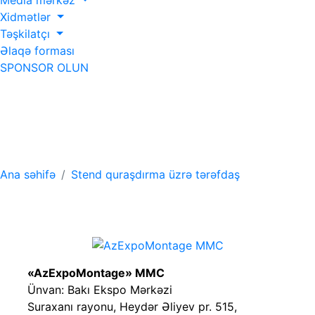
Media mərkəz
Xidmətlər
Təşkilatçı
Əlaqə forması
SPONSOR OLUN
Stend quraşdırma
üzrə tərəfdaş
Ana səhifə
Stend quraşdırma üzrə tərəfdaş
«AzExpoMontage» MMC
Ünvan: Bakı Ekspo Mərkəzi
Suraxanı rayonu, Heydər Əliyev pr. 515,