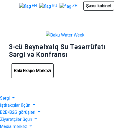
Şəxsi kabinet
EN
RU
ZH
3-cü Beynəlxalq Su Təsərrüfatı
Sərgi və Konfransı
Bakı Ekspo Mərkəzi
Sərgi
İştirakçılar üçün
B2B/B2G görüşləri
Ziyarətçilər üçün
Media mərkəz