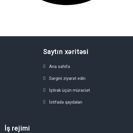
Saytın xəritəsi
Ana səhifə
Sərgini ziyarət edin
İştirak üçün müraciət
İstifadə qaydaları
İş rejimi