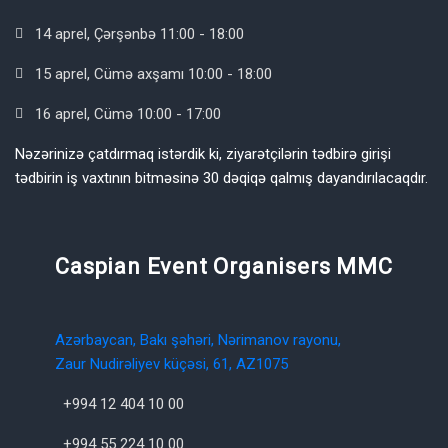
14 aprel, Çərşənbə 11:00 - 18:00
15 aprel, Cümə axşamı 10:00 - 18:00
16 aprel, Cümə 10:00 - 17:00
Nəzərinizə çatdırmaq istərdik ki, ziyarətçilərin tədbirə girişi
tədbirin iş vaxtının bitməsinə 30 dəqiqə qalmış dayandırılacaqdır.
Caspian Event Organisers MMC
Azərbaycan, Bakı şəhəri, Nərimanov rayonu,
Zaur Nudirəliyev küçəsi, 61, AZ1075
+994 12 404 10 00
+994 55 224 10 00