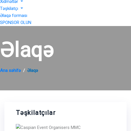
Xidmətlər
Təşkilatçı
Əlaqə forması
SPONSOR OLUN
Əlaqə
Ana səhifə
Əlaqə
Təşkilatçılar