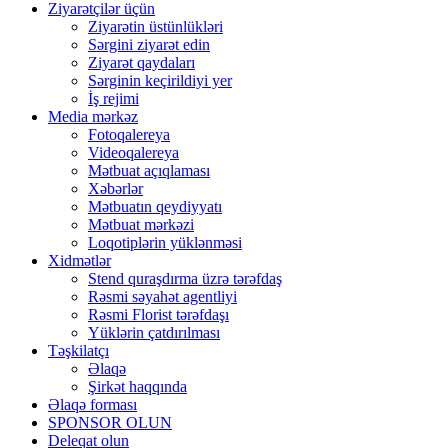
Ziyarətçilər üçün
Ziyarətin üstünlükləri
Sərgini ziyarət edin
Ziyarət qaydaları
Sərginin keçirildiyi yer
İş rejimi
Media mərkəz
Fotoqalereya
Videoqalereya
Mətbuat açıqlaması
Xəbərlər
Mətbuatın qeydiyyatı
Mətbuat mərkəzi
Loqotiplərin yüklənməsi
Xidmətlər
Stend quraşdırma üzrə tərəfdaş
Rəsmi səyahət agentliyi
Rəsmi Florist tərəfdaşı
Yüklərin çatdırılması
Təşkilatçı
Əlaqə
Şirkət haqqında
Əlaqə forması
SPONSOR OLUN
Deleqat olun