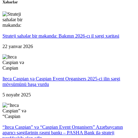
Xəbərlər
Strateji sahələr bir məkanda: Bakının 2026-cı il sərgi xəritəsi
22 yanvar 2026
Iteca Caspian və Caspian Event Organisers 2025-ci ilin sərgi
mövsümünü başa vurdu
5 noyabr 2025
“Iteca Caspian” və “Caspian Event Organisers” Azərbaycanın
aparıcı sərgilərinin rəsmi bankı – PASHA Bank ilə strateji