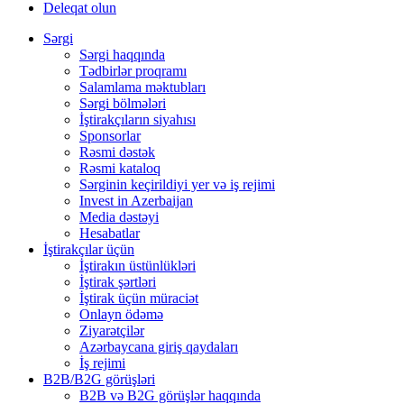
Deleqat olun
Sərgi
Sərgi haqqında
Tədbirlər proqramı
Salamlama məktubları
Sərgi bölmələri
İştirakçıların siyahısı
Sponsorlar
Rəsmi dəstək
Rəsmi kataloq
Sərginin keçirildiyi yer və iş rejimi
Invest in Azerbaijan
Media dəstəyi
Hesabatlar
İştirakçılar üçün
İştirakın üstünlükləri
İştirak şərtləri
İştirak üçün müraciət
Onlayn ödəmə
Ziyarətçilər
Azərbaycana giriş qaydaları
İş rejimi
B2B/B2G görüşləri
B2B və B2G görüşlər haqqında