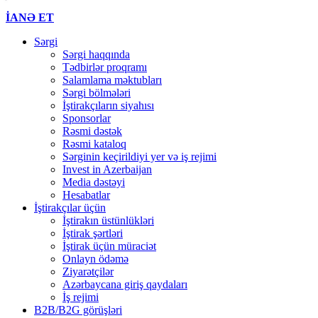
İANƏ ET
Sərgi
Sərgi haqqında
Tədbirlər proqramı
Salamlama məktubları
Sərgi bölmələri
İştirakçıların siyahısı
Sponsorlar
Rəsmi dəstək
Rəsmi kataloq
Sərginin keçirildiyi yer və iş rejimi
Invest in Azerbaijan
Media dəstəyi
Hesabatlar
İştirakçılar üçün
İştirakın üstünlükləri
İştirak şərtləri
İştirak üçün müraciət
Onlayn ödəmə
Ziyarətçilər
Azərbaycana giriş qaydaları
İş rejimi
B2B/B2G görüşləri