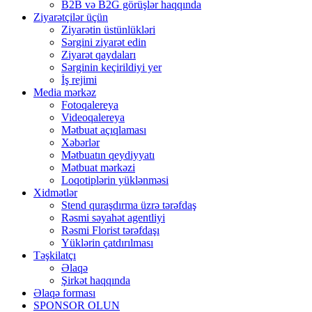
B2B və B2G görüşlər haqqında
Ziyarətçilər üçün
Ziyarətin üstünlükləri
Sərgini ziyarət edin
Ziyarət qaydaları
Sərginin keçirildiyi yer
İş rejimi
Media mərkəz
Fotoqalereya
Videoqalereya
Mətbuat açıqlaması
Xəbərlər
Mətbuatın qeydiyyatı
Mətbuat mərkəzi
Loqotiplərin yüklənməsi
Xidmətlər
Stend quraşdırma üzrə tərəfdaş
Rəsmi səyahət agentliyi
Rəsmi Florist tərəfdaşı
Yüklərin çatdırılması
Təşkilatçı
Əlaqə
Şirkət haqqında
Əlaqə forması
SPONSOR OLUN