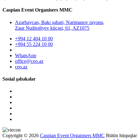
Caspian Event Organisers MMC
Azərbaycan, Bakı şəhəri, Nərimanov rayonu,
Zaur Nudirəliyev küçəsi, 61, AZ1075
+994 12 404 10 00
+994 55 224 10 00
WhatsApp
office@ceo.az
ceo.az
Sosial şəbəkələr
Copyright © 2026
Caspian Event Organisers MMC
Bütün hüquqlar