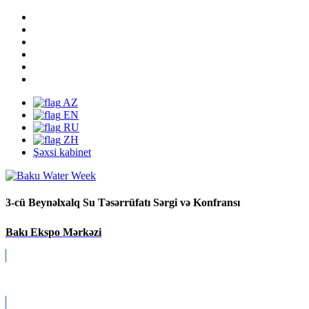
AZ
EN
RU
ZH
Şəxsi kabinet
3-cü Beynəlxalq Su Təsərrüfatı Sərgi və Konfransı
Bakı Ekspo Mərkəzi
Covid-19