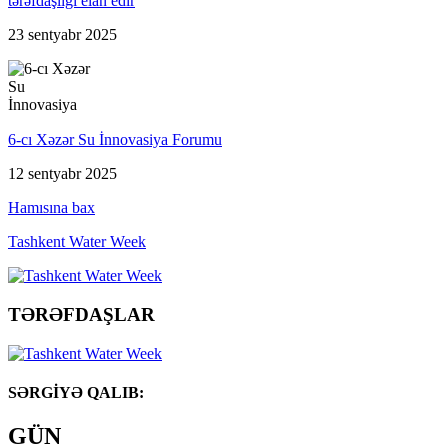
tərəfdaşlığı elan edir
23 sentyabr 2025
6-cı Xəzər Su İnnovasiya Forumu
12 sentyabr 2025
Hamısına bax
Tashkent Water Week
TƏRƏFDAŞLAR
SƏRGİYƏ QALIB:
GÜN