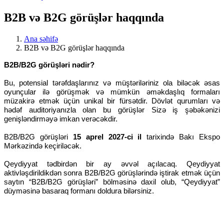
B2B və B2G görüşlər haqqında
Ana səhifə
B2B və B2G görüşlər haqqında
B2B/B2G görüşləri nədir?
Bu, potensial tərəfdaşlarınız və müştəriləriniz ola biləcək əsas
oyunçular ilə görüşmək və mümkün əməkdaşlıq formaları
müzakirə etmək üçün unikal bir fürsətdir. Dövlət qurumları və
hədəf auditoriyanızla olan bu görüşlər Sizə iş şəbəkənizi
genişləndirməyə imkan verəcəkdir.
B2B/B2G görüşləri
15 aprel 2027-ci il
tarixində Bakı Ekspo
Mərkəzində keçiriləcək.
Qeydiyyat tədbirdən bir ay əvvəl açılacaq. Qeydiyyat
aktivləşdirildikdən sonra B2B/B2G görüşlərində iştirak etmək üçün
saytın “B2B/B2G görüşləri” bölməsinə daxil olub, “Qeydiyyat”
düyməsinə basaraq formanı doldura bilərsiniz.