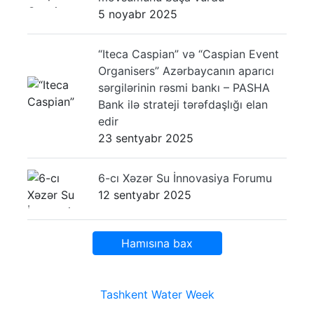
5 noyabr 2025
“Iteca Caspian” və “Caspian Event
Organisers” Azərbaycanın aparıcı
sərgilərinin rəsmi bankı – PASHA
Bank ilə strateji tərəfdaşlığı elan
edir
23 sentyabr 2025
6-cı Xəzər Su İnnovasiya Forumu
12 sentyabr 2025
Hamısına bax
Tashkent Water Week