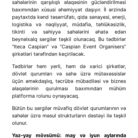
sahələrinin qarşılıqlı əlaqəsinin gücləndirilməsi
baxımından xüsusi əhəmiyyət daşıyır. İl ərzində
paytaxtda kənd təsərrüfatı, qida sənayesi, enerji,
logistika və nəqliyyat, müdafiə, təhlükəsizlik,
tikinti və səhiyyə sahələrini əhatə edən
beynəlxalq sərgilər təşkil olunacaq. Bu tədbirlər
“Iteca Caspian” və “Caspian Event Organisers”
şirkətləri tərəfindən keçiriləcək.
Tədbirlər həm yerli, həm də xarici şirkətlər,
dövlət qurumları və sahə üzrə mütəxəssislər
üçün əməkdaşlıq, təcrübə mübadiləsi və biznes
əlaqələrinin qurulması baxımından mühüm
platforma rolunu oynayacaq.
Bütün bu sərgilər müvafiq dövlət qurumlarının və
sahələr üzrə məsul strukturların dəstəyi ilə təşkil
olunur.
Yaz–yay mövsümü: may və iyun aylarında