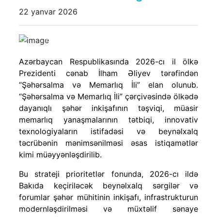
22 yanvar 2026
Previous
Next
Azərbaycan Respublikasında 2026-cı il ölkə
Prezidenti cənab İlham Əliyev tərəfindən
“Şəhərsalma və Memarlıq İli” elan olunub.
“Şəhərsalma və Memarlıq İli” çərçivəsində ölkədə
dayanıqlı şəhər inkişafının təşviqi, müasir
memarlıq yanaşmalarının tətbiqi, innovativ
texnologiyaların istifadəsi və beynəlxalq
təcrübənin mənimsənilməsi əsas istiqamətlər
kimi müəyyənləşdirilib.
Bu strateji prioritetlər fonunda, 2026-cı ildə
Bakıda keçiriləcək beynəlxalq sərgilər və
forumlar şəhər mühitinin inkişafı, infrastrukturun
modernləşdirilməsi və müxtəlif sənaye