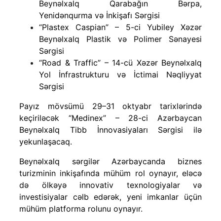
Beynəlxalq Qarabağın Bərpa,
Yenidənqurma və İnkişafı Sərgisi
“Plastex Caspian” – 5-ci Yubiley Xəzər
Beynəlxalq Plastik və Polimer Sənayesi
Sərgisi
“Road & Traffic” – 14-cü Xəzər Beynəlxalq
Yol İnfrastrukturu və İctimai Nəqliyyat
Sərgisi
Payız mövsümü 29–31 oktyabr tarixlərində
keçiriləcək “Medinex” – 28-ci Azərbaycan
Beynəlxalq Tibb İnnovasiyaları Sərgisi ilə
yekunlaşacaq.
Beynəlxalq sərgilər Azərbaycanda biznes
turizminin inkişafında mühüm rol oynayır, eləcə
də ölkəyə innovativ texnologiyalar və
investisiyalar cəlb edərək, yeni imkanlar üçün
mühüm platforma rolunu oynayır.