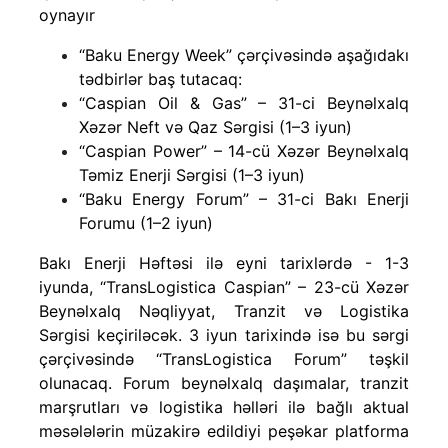
oynayır
“Baku Energy Week” çərçivəsində aşağıdakı
tədbirlər baş tutacaq:
“Caspian Oil & Gas” – 31-ci Beynəlxalq
Xəzər Neft və Qaz Sərgisi (1–3 iyun)
“Caspian Power” – 14-cü Xəzər Beynəlxalq
Təmiz Enerji Sərgisi (1–3 iyun)
“Baku Energy Forum” – 31-ci Bakı Enerji
Forumu (1–2 iyun)
Bakı Enerji Həftəsi ilə eyni tarixlərdə - 1-3
iyunda, “TransLogistica Caspian” – 23-cü Xəzər
Beynəlxalq Nəqliyyat, Tranzit və Logistika
Sərgisi keçiriləcək. 3 iyun tarixində isə bu sərgi
çərçivəsində “TransLogistica Forum” təşkil
olunacaq. Forum beynəlxalq daşımalar, tranzit
marşrutları və logistika həlləri ilə bağlı aktual
məsələlərin müzakirə edildiyi peşəkar platforma