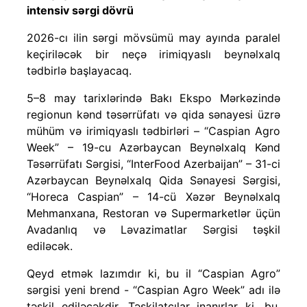
intensiv sərgi dövrü
2026-cı ilin sərgi mövsümü may ayında paralel
keçiriləcək bir neçə irimiqyaslı beynəlxalq
tədbirlə başlayacaq.
5–8 may tarixlərində Bakı Ekspo Mərkəzində
regionun kənd təsərrüfatı və qida sənayesi üzrə
mühüm və irimiqyaslı tədbirləri – “Caspian Agro
Week” – 19-cu Azərbaycan Beynəlxalq Kənd
Təsərrüfatı Sərgisi, “InterFood Azerbaijan” – 31-ci
Azərbaycan Beynəlxalq Qida Sənayesi Sərgisi,
“Horeca Caspian” – 14-cü Xəzər Beynəlxalq
Mehmanxana, Restoran və Supermarketlər üçün
Avadanlıq və Ləvazimatlar Sərgisi təşkil
ediləcək.
Qeyd etmək lazımdır ki, bu il “Caspian Agro”
sərgisi yeni brend - “Caspian Agro Week” adı ilə
təşkil ediləcəkdir. Təşkilatçılar inanırlar ki, bu,