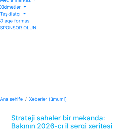
Media mərkəz
Xidmətlər
Təşkilatçı
Əlaqə forması
SPONSOR OLUN
Strateji sahələr bir
məkanda: Bakının
2026-cı il sərgi
xəritəsi
Ana səhifə
Xəbərlər (ümumi)
Strateji sahələr bir məkanda:
Bakının 2026-cı il sərgi xəritəsi