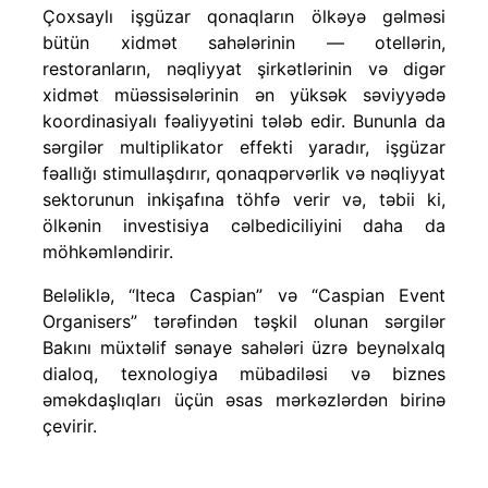
Çoxsaylı işgüzar qonaqların ölkəyə gəlməsi
bütün xidmət sahələrinin — otellərin,
restoranların, nəqliyyat şirkətlərinin və digər
xidmət müəssisələrinin ən yüksək səviyyədə
koordinasiyalı fəaliyyətini tələb edir. Bununla da
sərgilər multiplikator effekti yaradır, işgüzar
fəallığı stimullaşdırır, qonaqpərvərlik və nəqliyyat
sektorunun inkişafına töhfə verir və, təbii ki,
ölkənin investisiya cəlbediciliyini daha da
möhkəmləndirir.
Beləliklə, “Iteca Caspian” və “Caspian Event
Organisers” tərəfindən təşkil olunan sərgilər
Bakını müxtəlif sənaye sahələri üzrə beynəlxalq
dialoq, texnologiya mübadiləsi və biznes
əməkdaşlıqları üçün əsas mərkəzlərdən birinə
çevirir.