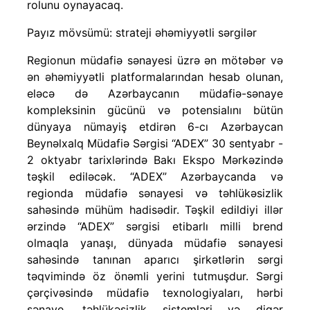
rolunu oynayacaq.
Payız mövsümü: strateji əhəmiyyətli sərgilər
Regionun müdafiə sənayesi üzrə ən mötəbər və
ən əhəmiyyətli platformalarından hesab olunan,
eləcə də Azərbaycanın müdafiə-sənaye
kompleksinin gücünü və potensialını bütün
dünyaya nümayiş etdirən 6-cı Azərbaycan
Beynəlxalq Müdafiə Sərgisi “ADEX” 30 sentyabr -
2 oktyabr tarixlərində Bakı Ekspo Mərkəzində
təşkil ediləcək. “ADEX” Azərbaycanda və
regionda müdafiə sənayesi və təhlükəsizlik
sahəsində mühüm hadisədir. Təşkil edildiyi illər
ərzində “ADEX” sərgisi etibarlı milli brend
olmaqla yanaşı, dünyada müdafiə sənayesi
sahəsində tanınan aparıcı şirkətlərin sərgi
təqvimində öz önəmli yerini tutmuşdur. Sərgi
çərçivəsində müdafiə texnologiyaları, hərbi
sənaye, təhlükəsizlik sistemləri və digər