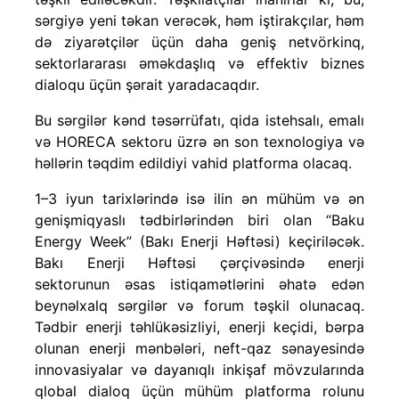
sərgiyə yeni təkan verəcək, həm iştirakçılar, həm
də ziyarətçilər üçün daha geniş netvörkinq,
sektorlararası əməkdaşlıq və effektiv biznes
dialoqu üçün şərait yaradacaqdır.
Bu sərgilər kənd təsərrüfatı, qida istehsalı, emalı
və HORECA sektoru üzrə ən son texnologiya və
həllərin təqdim edildiyi vahid platforma olacaq.
1–3 iyun tarixlərində isə ilin ən mühüm və ən
genişmiqyaslı tədbirlərindən biri olan “Baku
Energy Week” (Bakı Enerji Həftəsi) keçiriləcək.
Bakı Enerji Həftəsi çərçivəsində enerji
sektorunun əsas istiqamətlərini əhatə edən
beynəlxalq sərgilər və forum təşkil olunacaq.
Tədbir enerji təhlükəsizliyi, enerji keçidi, bərpa
olunan enerji mənbələri, neft-qaz sənayesində
innovasiyalar və dayanıqlı inkişaf mövzularında
qlobal dialoq üçün mühüm platforma rolunu