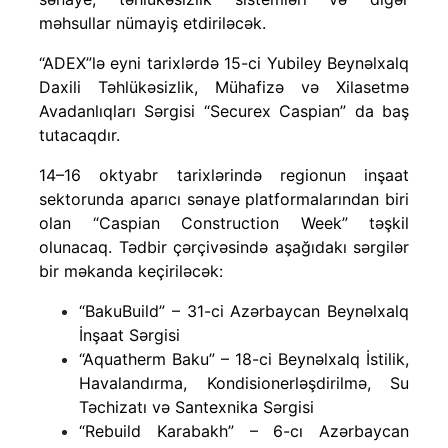
məhsullar nümayiş etdiriləcək.
“ADEX”lə eyni tarixlərdə 15-ci Yubiley Beynəlxalq
Daxili Təhlükəsizlik, Mühafizə və Xilasetmə
Avadanlıqları Sərgisi “Securex Caspian” da baş
tutacaqdır.
14–16 oktyabr tarixlərində regionun inşaat
sektorunda aparıcı sənaye platformalarından biri
olan “Caspian Construction Week” təşkil
olunacaq. Tədbir çərçivəsində aşağıdakı sərgilər
bir məkanda keçiriləcək:
“BakuBuild” – 31-ci Azərbaycan Beynəlxalq
İnşaat Sərgisi
“Aquatherm Baku” – 18-ci Beynəlxalq İstilik,
Havalandırma, Kondisionerləşdirilmə, Su
Təchizatı və Santexnika Sərgisi
“Rebuild Karabakh” – 6-cı Azərbaycan