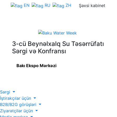
EN
RU
ZH
Şəxsi kabinet
3-cü Beynəlxalq Su Təsərrüfatı
Sərgi və Konfransı
Bakı Ekspo Mərkəzi
Sərgi
İştirakçılar üçün
B2B/B2G görüşləri
Ziyarətçilər üçün