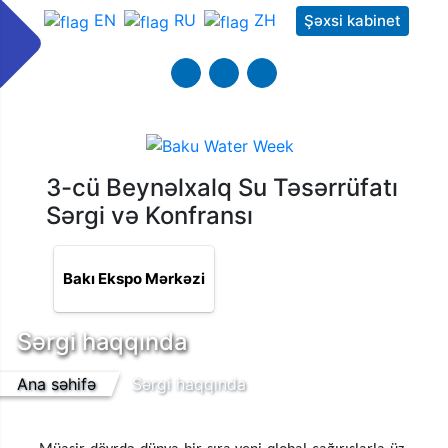
EN
RU
ZH
Şəxsi kabinet
3-cü Beynəlxalq Su Təsərrüfatı
Sərgi və Konfransı
Bakı Ekspo Mərkəzi
Sərgi haqqında
Ana səhifə
Sərgi haqqında