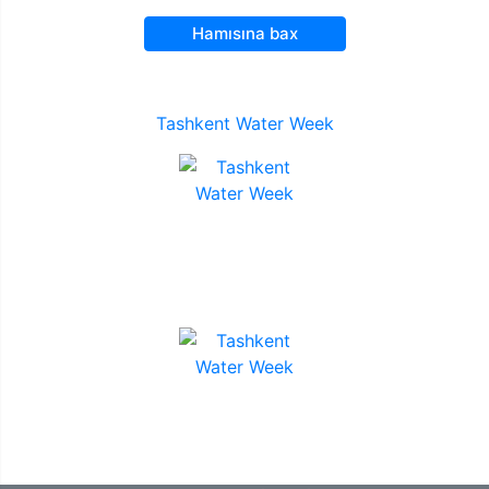
Hamısına bax
Tashkent Water Week
TƏRƏFDAŞLAR