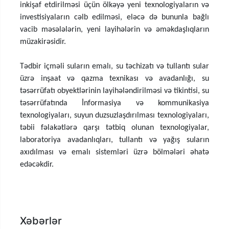
inkişaf etdirilməsi üçün ölkəyə yeni texnologiyaların və
investisiyaların cəlb edilməsi, eləcə də bununla bağlı
vacib məsələlərin, yeni layihələrin və əməkdaşlıqların
müzakirəsidir.
Tədbir içməli suların emalı, su təchizatı və tullantı sular
üzrə inşaat və qazma texnikası və avadanlığı, su
təsərrüfatı obyektlərinin layihələndirilməsi və tikintisi, su
təsərrüfatında İnformasiya və kommunikasiya
texnologiyaları, suyun duzsuzlaşdırılması texnologiyaları,
təbii fəlakətlərə qarşı tətbiq olunan texnologiyalar,
laboratoriya avadanlıqları, tullantı və yağış suların
axıdılması və emalı sistemləri üzrə bölmələri əhatə
edəcəkdir.
Xəbərlər