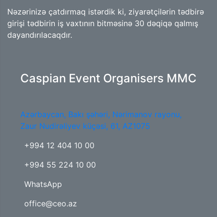
Nəzərinizə çatdırmaq istərdik ki, ziyarətçilərin tədbirə
girişi tədbirin iş vaxtının bitməsinə 30 dəqiqə qalmış
dayandırılacaqdır.
Caspian Event Organisers MMC
Azərbaycan, Bakı şəhəri, Nərimanov rayonu,
Zaur Nudirəliyev küçəsi, 61, AZ1075
+994 12 404 10 00
+994 55 224 10 00
WhatsApp
office@ceo.az