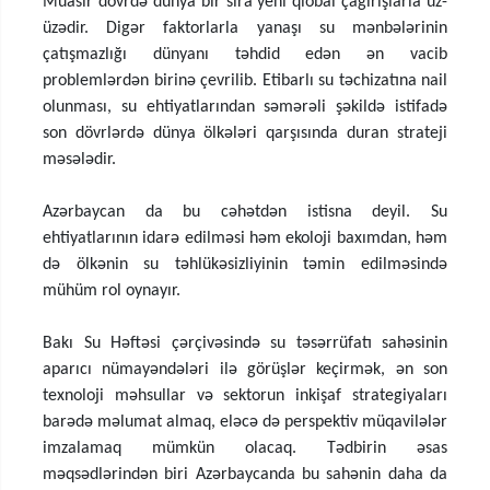
Müasir dövrdə dünya bir sıra yeni qlobal çağırışlarla üz-
üzədir. Digər faktorlarla yanaşı su mənbələrinin
çatışmazlığı dünyanı təhdid edən ən vacib
problemlərdən birinə çevrilib. Etibarlı su təchizatına nail
olunması, su ehtiyatlarından səmərəli şəkildə istifadə
son dövrlərdə dünya ölkələri qarşısında duran strateji
məsələdir.
Azərbaycan da bu cəhətdən istisna deyil. Su
ehtiyatlarının idarə edilməsi həm ekoloji baxımdan, həm
də ölkənin su təhlükəsizliyinin təmin edilməsində
mühüm rol oynayır.
Bakı Su Həftəsi çərçivəsində su təsərrüfatı sahəsinin
aparıcı nümayəndələri ilə görüşlər keçirmək, ən son
texnoloji məhsullar və sektorun inkişaf strategiyaları
barədə məlumat almaq, eləcə də perspektiv müqavilələr
imzalamaq mümkün olacaq. Tədbirin əsas
məqsədlərindən biri Azərbaycanda bu sahənin daha da