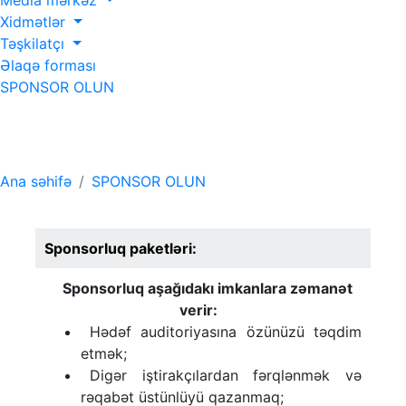
Media mərkəz
Xidmətlər
Təşkilatçı
Əlaqə forması
SPONSOR OLUN
SPONSOR OLUN
Ana səhifə
SPONSOR OLUN
Sponsorluq paketləri:
Sponsorluq aşağıdakı imkanlara zəmanət
verir:
Hədəf auditoriyasına özünüzü təqdim
etmək;
Digər iştirakçılardan fərqlənmək və
rəqabət üstünlüyü qazanmaq;