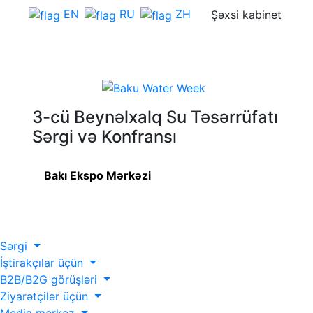
EN
RU
ZH
Şəxsi kabinet
3-cü Beynəlxalq Su Təsərrüfatı
Sərgi və Konfransı
Bakı Ekspo Mərkəzi
Sərgi
İştirakçılar üçün
B2B/B2G görüşləri
Ziyarətçilər üçün