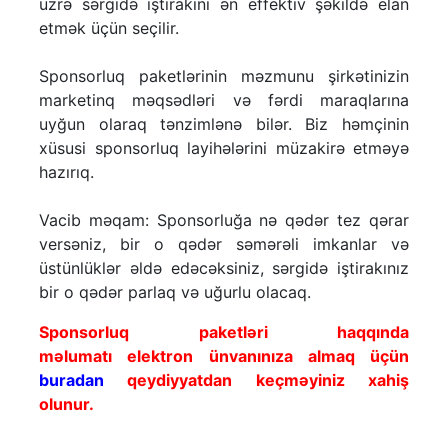
üzrə sərgidə iştirakını ən effektiv şəkildə elan
etmək üçün seçilir.
Sponsorluq paketlərinin məzmunu şirkətinizin
marketinq məqsədləri və fərdi maraqlarına
uyğun olaraq tənzimlənə bilər. Biz həmçinin
xüsusi sponsorluq layihələrini müzakirə etməyə
hazırıq.
Vacib məqam: Sponsorluğa nə qədər tez qərar
versəniz, bir o qədər səmərəli imkanlar və
üstünlüklər əldə edəcəksiniz, sərgidə iştirakınız
bir o qədər parlaq və uğurlu olacaq.
Sponsorluq paketləri haqqında
məlumatı elektron ünvanınıza almaq üçün
buradan
qeydiyyatdan keçməyiniz xahiş
olunur.