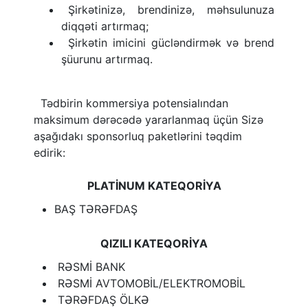
Şirkətinizə, brendinizə, məhsulunuza
diqqəti artırmaq;
Şirkətin imicini gücləndirmək və brend
şüurunu artırmaq.
Tədbirin kommersiya potensialından
maksimum dərəcədə yararlanmaq üçün Sizə
aşağıdakı sponsorluq paketlərini təqdim
edirik:
PLATİNUM KATEQORİYA
BAŞ TƏRƏFDAŞ
QIZILI KATEQORİYA
RƏSMİ BANK
RƏSMİ AVTOMOBİL/ELEKTROMOBİL
TƏRƏFDAŞ ÖLKƏ