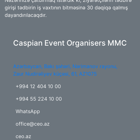
girişi tədbirin iş vaxtının bitməsinə 30 dəqiqə qalmış
dayandırılacaqdır.
Caspian Event Organisers MMC
Azərbaycan, Bakı şəhəri, Nərimanov rayonu,
Zaur Nudirəliyev küçəsi, 61, AZ1075
+994 12 404 10 00
+994 55 224 10 00
WhatsApp
office@ceo.az
ceo.az