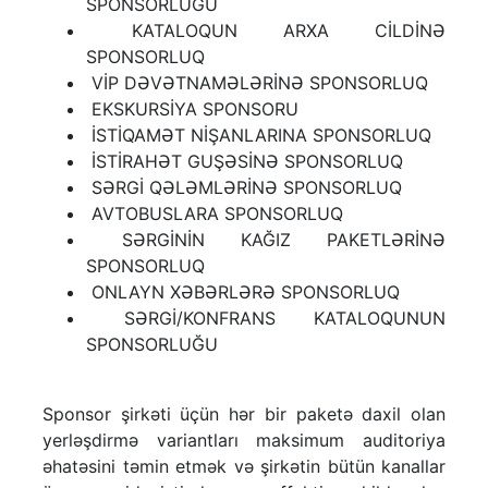
SPONSORLUĞU
KATALOQUN ARXA CİLDİNƏ
SPONSORLUQ
VİP DƏVƏTNAMƏLƏRİNƏ SPONSORLUQ
EKSKURSİYA SPONSORU
İSTİQAMƏT NİŞANLARINA SPONSORLUQ
İSTİRAHƏT GUŞƏSİNƏ SPONSORLUQ
SƏRGİ QƏLƏMLƏRİNƏ SPONSORLUQ
AVTOBUSLARA SPONSORLUQ
SƏRGİNİN KAĞIZ PAKETLƏRİNƏ
SPONSORLUQ
ONLAYN XƏBƏRLƏRƏ SPONSORLUQ
SƏRGİ/KONFRANS KATALOQUNUN
SPONSORLUĞU
Sponsor şirkəti üçün hər bir paketə daxil olan
yerləşdirmə variantları maksimum auditoriya
əhatəsini təmin etmək və şirkətin bütün kanallar