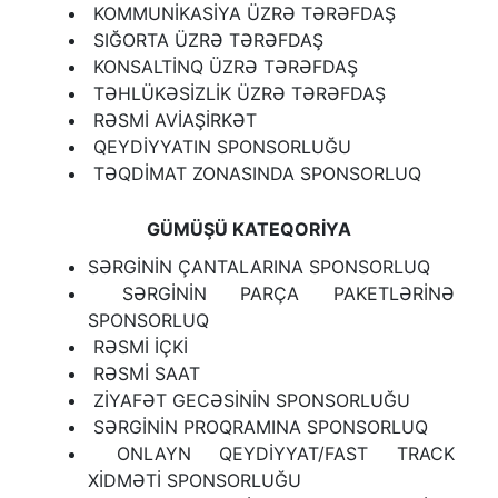
KOMMUNİKASİYA ÜZRƏ TƏRƏFDAŞ
SIĞORTA ÜZRƏ TƏRƏFDAŞ
KONSALTİNQ ÜZRƏ TƏRƏFDAŞ
TƏHLÜKƏSİZLİK ÜZRƏ TƏRƏFDAŞ
RƏSMİ AVİAŞİRKƏT
QEYDİYYATIN SPONSORLUĞU
TƏQDİMAT ZONASINDA SPONSORLUQ
GÜMÜŞÜ KATEQORİYA
SƏRGİNİN ÇANTALARINA SPONSORLUQ
SƏRGİNİN PARÇA PAKETLƏRİNƏ
SPONSORLUQ
RƏSMİ İÇKİ
RƏSMİ SAAT
ZİYAFƏT GECƏSİNİN SPONSORLUĞU
SƏRGİNİN PROQRAMINA SPONSORLUQ
ONLAYN QEYDİYYAT/FAST TRACK
XİDMƏTİ SPONSORLUĞU