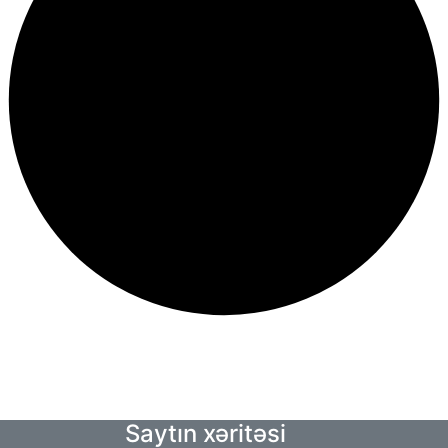
Saytın xəritəsi