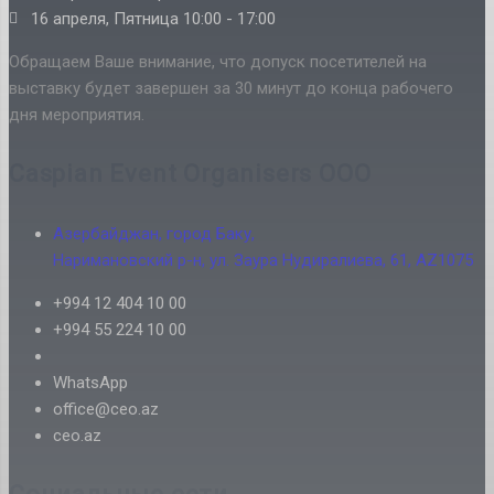
16 апреля, Пятница 10:00 - 17:00
Обращаем Ваше внимание, что допуск посетителей на
выставку будет завершен за 30 минут до конца рабочего
дня мероприятия.
Caspian Event Organisers OOO
Азербайджан, город Баку,
Наримановский р-н, ул. Заура Нудиралиева, 61, AZ1075
+994 12 404 10 00
+994 55 224 10 00
WhatsApp
office@ceo.az
ceo.az