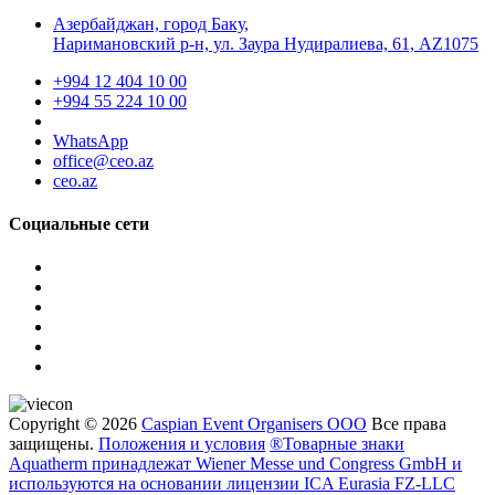
Азербайджан, город Баку,
Наримановский р-н, ул. Заура Нудиралиева, 61, AZ1075
+994 12 404 10 00
+994 55 224 10 00
WhatsApp
office@ceo.az
ceo.az
Социальные сети
Copyright © 2026
Caspian Event Organisers OOO
Все права
защищены.
Положения и условия
®Товарные знаки
Aquatherm принадлежат Wiener Messe und Congress GmbH и
используются на основании лицензии ICA Eurasia FZ-LLC