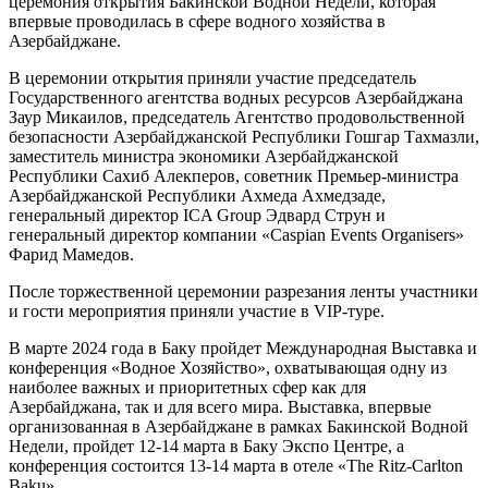
церемония открытия Бакинской Водной Недели, которая
впервые проводилась в сфере водного хозяйства в
Азербайджане.
В церемонии открытия приняли участие председатель
Государственного агентства водных ресурсов Азербайджана
Заур Микаилов, председатель Агентство продовольственной
безопасности Азербайджанской Республики Гошгар Тахмазли,
заместитель министра экономики Азербайджанской
Республики Сахиб Алекперов, советник Премьер-министра
Азербайджанской Республики Ахмеда Ахмедзаде,
генеральный директор ICA Group Эдвард Струн и
генеральный директор компании «Caspian Events Organisers»
Фарид Мамедов.
После торжественной церемонии разрезания ленты участники
и гости мероприятия приняли участие в VIP-туре.
В марте 2024 года в Баку пройдет Международная Выставка и
конференция «Водное Хозяйство», охватывающая одну из
наиболее важных и приоритетных сфер как для
Азербайджана, так и для всего мира. Выставка, впервые
организованная в Азербайджане в рамках Бакинской Водной
Недели, пройдет 12-14 марта в Баку Экспо Центре, а
конференция состоится 13-14 марта в отеле «The Ritz-Carlton
Baku».