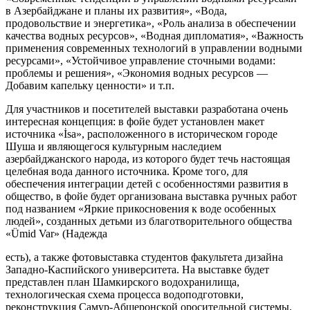
в Азербайджане и планы их развития», «Вода,
продовольствие и энергетика», «Роль анализа в обеспечении
качества водных ресурсов», «Водная дипломатия», «Важность
применения современных технологий в управлении водными
ресурсами», «Устойчивое управление сточными водами:
проблемы и решения», «Экономия водных ресурсов —
Добавим капельку ценности» и т.п.
Для участников и посетителей выставки разработана очень
интересная концепция: в фойе будет установлен макет
источника «İsa», расположенного в историческом городе
Шуша и являющегося культурным наследием
азербайджанского народа, из которого будет течь настоящая
целебная вода данного источника. Кроме того, для
обеспечения интеграции детей с особенностями развития в
общество, в фойе будет организована выставка ручных работ
под названием «Яркие прикосновения к воде особенных
людей», созданных детьми из благотворительного общества
«Ümid Var» (Надежда
есть), а также фотовыставка студентов факультета дизайна
Западно-Каспийского университета. На выставке будет
представлен план Шамкирского водохранилища,
технологическая схема процесса водоподготовки,
реконструкция Самур-Абшеронской оросительной системы,