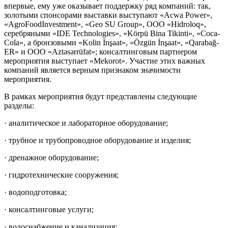
впервые, ему уже оказывает поддержку ряд компаний: так,
золотыми спонсорами выставки выступают «Acwa Power»,
«AgroFoodInvestment», «Geo SU Group», ООО «Hidroloq»,
серебряными «IDE Technologies», «Körpü Bina Tikinti», «Coca-
Cola», а бронзовыми «Kolin İnşaat», «Özgün İnşaat», «Qarabağ-
ER» и ООО «Aztəsərrüfat»; консалтинговым партнером
мероприятия выступает «Mekorot». Участие этих важных
компаний является верным признаком значимости
мероприятия.
В рамках мероприятия будут представлены следующие
разделы:
· аналитическое и лабораторное оборудование;
· трубное и трубопроводное оборудование и изделия;
· дренажное оборудование;
· гидротехнические сооружения;
· водоподготовка;
· консалтинговые услуги;
· водоснабжение и канализация;