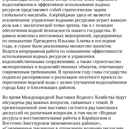
водоснабжения и эффективное использование водных
ресурсов представляют собой стратегические задачи
глобального масштаба. Азербайджан здесь не является
исключением: управление водными ресурсами играет важную
роль как с экологической точки зрения, так и с позиции
обеспечения водной безопасности нашего государства. В
рамках комплекса неотложных мероприятий, предпринятых
по инициативе Президента Ильхама Алиева в последние
годы, в стране были реализованы множество проектов.
Ведется непрерывная работа по повышению эффективности
использования водных ресурсов и управления
водохозяйственными сооружениями, а также строительство
мелиоративных и водохозяйственных объектов, отвечающих
современным требованиям. В прошлом году глава государства
подписал распоряжение о реализации пилотного проекта по
опреснению морской воды с целью улучшения водоснабжения
города Баку и близлежащих районов.
Во время Международной Выставки Водного Хозяйства будут
обсуждены ряд важных вопросов, связанных с темой. В
презентационной зоне выставки состоится ряд панельных
дискуссий по различным вопросам, в том числе «Водные
ресурсы и восстановительные работы в Карабахском и
Восточно-Зангезурском экономических районах»,
«Современные тенденции в управлении водными ресурсами