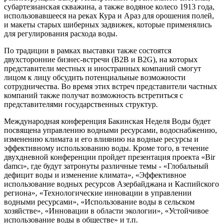
субартезианская скважина, а также водяное колесо 1913 года,
использовавшееся на реках Кура и Араз для орошения полей,
и макеты старых шиберных задвижек, которые применялись
для регулирования расхода воды.
По традиции в рамках выставки также состоятся
двухсторонние бизнес-встречи (В2В и B2G), на которых
представители местных и иностранных компаний смогут
лицом к лицу обсудить потенциальные возможности
сотрудничества. Во время этих встреч представители частных
компаний также получат возможность встретиться с
представителями государственных структур.
Международная конференция Бакинская Неделя Воды будет
посвящена управлению водными ресурсами, водоснабжению,
изменению климата и его влиянию на водные ресурсы и
эффективному использованию воды. Кроме того, в течение
двухдневной конференции пройдет презентация проекта «Bir
damcı», где будут затронуты различные темы - «Глобальный
дефицит воды и изменение климата», «Эффективное
использование водных ресурсов Азербайджана и Каспийского
региона», «Технологические инновации в управлении
водными ресурсами», «Использование воды в сельском
хозяйстве», «Инновации в области экологии», «Устойчивое
использование воды в обществе» и т.п.