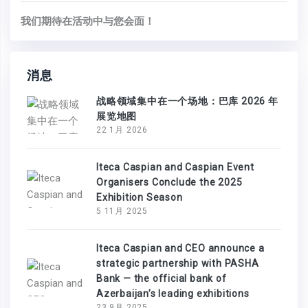
我们期待在活动中与您会面！
消息
战略领域集中在一个场地：巴库 2026 年
展览地图
22 1月 2026
Iteca Caspian and Caspian Event
Organisers Conclude the 2025
Exhibition Season
5 11月 2025
Iteca Caspian and CEO announce a
strategic partnership with PASHA
Bank — the official bank of
Azerbaijan’s leading exhibitions
23 9月 2025